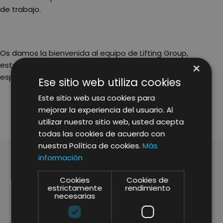
de trabajo.
Os damos la bienvenida al equipo de Lifting Group,
×
estamos muy felices de teneros con nosotros y
esperamos que os sintáis como en vuestra propia casa.
Ese sitio web utiliza cookies
SHARE
Este sitio web usa cookies para
mejorar la experiencia del usuario. Al
utilizar nuestro sitio web, usted acepta
todas las cookies de acuerdo con
nuestra Política de cookies.
Más
información
ARTÍCULOS RELACIONADOS
Cookies
Cookies de
estrictamente
rendimiento
necesarias