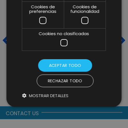
Cookies de
Cookies de
preferencias
funcionalidad
Cookies no clasificadas
ACEPTAR TODO
TRENDING TALKS DE FIN DE
V
CURSO: DESAFIANDO LOS
D
RECHAZAR TODO
LÍMITES DIGITALES Y
D
CELEBRANDO EL TALENTO DE
N
MOSTRAR DETALLES
LIFTING GROUP EN NUESTRO
I
EVENTO DE VERANO
CONTACT US