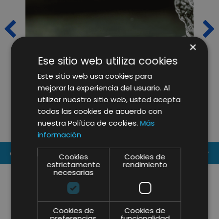
×
Ese sitio web utiliza cookies
Este sitio web usa cookies para
ALMAITA AMBIENTAL ESTRENA
E
mejorar la experiencia del usuario. Al
NUEVO SITE: UNA APUESTA POR
G
utilizar nuestro sitio web, usted acepta
LA DIGITALIZACIÓN EN LA
V
todas las cookies de acuerdo con
GESTIÓN DE RESIDUOS
P
nuestra Política de cookies.
Más
P
información
CONTACT US
Cookies
Cookies de
estrictamente
rendimiento
necesarias
Cookies de
Cookies de
preferencias
funcionalidad