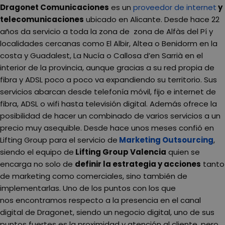
Dragonet Comunicaciones
es un
proveedor de internet
y
telecomunicaciones
ubicado en Alicante. Desde hace 22
años da servicio a toda la zona de zona de Alfàs del Pí y
localidades cercanas como El Albir, Altea o Benidorm en la
costa y Guadalest, La Nucía o Callosa d’en Sarrià en el
interior de la provincia, aunque gracias a su red propia de
fibra y ADSL poco a poco va expandiendo su territorio. Sus
servicios abarcan desde telefonía móvil, fijo e internet de
fibra, ADSL o wifi hasta televisión digital. Además ofrece la
posibilidad de hacer un combinado de varios servicios a un
precio muy asequible. Desde hace unos meses confió en
Lifting Group para el servicio de
Marketing Outsourcing
,
siendo el equipo de
Lifting Group Valencia
quien se
encarga no solo de
definir la estrategia y acciones
tanto
de marketing como comerciales, sino también de
implementarlas. Uno de los puntos con los que
nos encontramos respecto a la presencia en el canal
digital de Dragonet, siendo un negocio digital, uno de sus
puntos fuertes es la proximidad y atención al cliente, pero