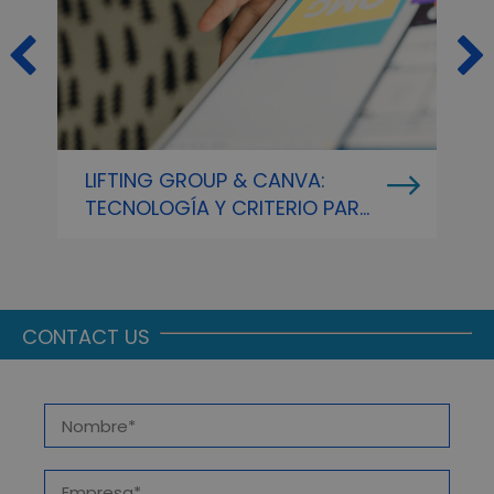
LIFTING GROUP & CANVA:
P
TECNOLOGÍA Y CRITERIO PARA
C
COMUNICAR LO QUE
REALMENTE IMPORTA
CONTACT US