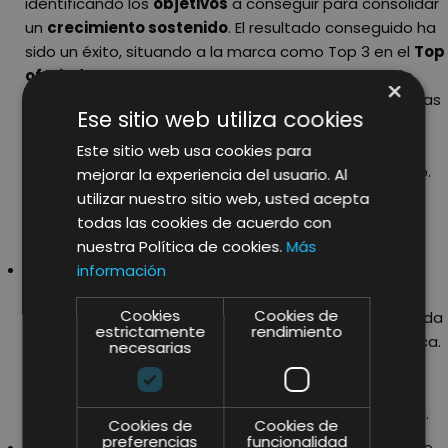
identificando los
objetivos
a conseguir para consolidar
un
crecimiento sostenido
. El resultado conseguido ha
sido un éxito, situando a la marca como Top 3 en el
Top
of Mind
en restauración premium de la provincia de
×
Barcelona, abrir mercado B2C en Cataluña, abrir nuevas
Ese sitio web utiliza cookies
delegaciones en
Mallorca, Valencia, Almería
y
empezar una estrategia de
exportación abriendo
Este sitio web usa cookies para
mercados
como el alemán, inglés, noruego y el turco.
mejorar la experiencia del usuario. Al
utilizar nuestro sitio web, usted acepta
todas las cookies de acuerdo con
nuestra Política de cookies.
Más
Valero
es otro caso de éxito interesante en el cual
información
hemos podido aplicar nuestro expertise como
Cookies
Cookies de
consultoría de estrategia y marketing
especializada
estrictamente
rendimiento
en aportar esta visión que ofrece gran valor a la marca.
necesarias
A través de una redefinición de la
gestión de
marketing y comunicativa
, aportamos una visión
estratégica en cuanto a marcas, canales e identidad.
Cookies de
Cookies de
preferencias
funcionalidad
PerfumeriaViP
es uno de los portales líder en venta de