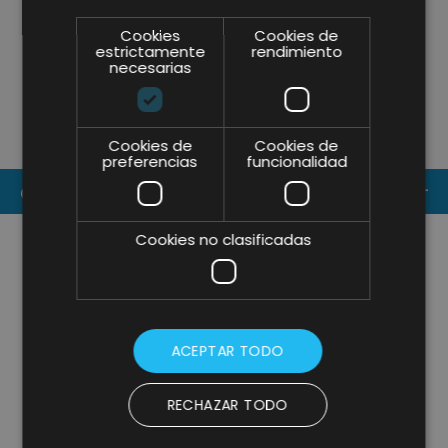
Cookies
Cookies de
TRENDING TALKS DE FIN DE
V
estrictamente
rendimiento
necesarias
CURSO: DESAFIANDO LOS
D
LÍMITES DIGITALES Y
D
CELEBRANDO EL TALENTO DE
N
Cookies de
Cookies de
LIFTING GROUP EN NUESTRO
I
preferencias
funcionalidad
EVENTO DE VERANO
CONTACT US
Cookies no clasificadas
ACEPTAR TODO
RECHAZAR TODO