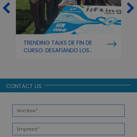
TRENDING TALKS DE FIN DE
V
CURSO: DESAFIANDO LOS
D
LÍMITES DIGITALES Y
D
CELEBRANDO EL TALENTO DE
N
LIFTING GROUP EN NUESTRO
I
EVENTO DE VERANO
CONTACT US