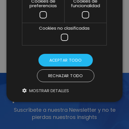
Cookies de
Cookies de
* campos obligatorios.
preferencias
funcionalidad
He leído y acepto la
Política de Privacidad y Aviso
Legal
y consiento expresamente a Lifting Group para
que utilice la información que proporciono en este
Cookies no clasificadas
formulario para estar en contacto conmigo y para
enviarme actualizaciones y promociones mediante
correo electrónico.
Más información
.
ACEPTAR TODO
RECHAZAR TODO
MOSTRAR DETALLES
¡ÚNETE A LA NEWSLETTER!
Suscríbete a nuestra Newsletter y no te
pierdas nuestros insights