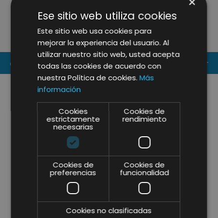
×
GROUP: RENOVACIÓN
L
Ese sitio web utiliza cookies
ESTRATÉGICA PARA LIDERAR LA
P
FORMACIÓN E INSPIRACIÓN DEL
D
Este sitio web usa cookies para
SECTOR HORECA EN 2026
mejorar la experiencia del usuario. Al
utilizar nuestro sitio web, usted acepta
CONTACT US
todas las cookies de acuerdo con
nuestra Política de cookies.
Más
información
Cookies
Cookies de
estrictamente
rendimiento
necesarias
Cookies de
Cookies de
preferencias
funcionalidad
Cookies no clasificadas