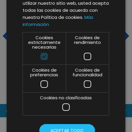
utilizar nuestro sitio web, usted acepta
todas las cookies de acuerdo con
nuestra Política de cookies.
Más
información
Cookies
Cookies de
estrictamente
rendimiento
necesarias
BARTALENT LAB Y LIFTING
P
Cookies de
Cookies de
preferencias
funcionalidad
GROUP: RENOVACIÓN
L
ESTRATÉGICA PARA LIDERAR LA
P
FORMACIÓN E INSPIRACIÓN DEL
D
Cookies no clasificadas
SECTOR HORECA EN 2026
CONTACT US
ACEPTAR TODO