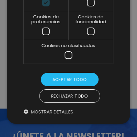
Cookies de
Cookies de
preferencias
funcionalidad
* campos obligatorios.
Cookies no clasificadas
He leído y acepto la
Política de Privacidad y Aviso
Legal
y consiento expresamente a Lifting Group para
que utilice la información que proporciono en este
formulario para estar en contacto conmigo y para
enviarme actualizaciones y promociones mediante
correo electrónico.
Más información
.
ACEPTAR TODO
RECHAZAR TODO
MOSTRAR DETALLES
¡ÚNETE A LA NEWSLETTER!