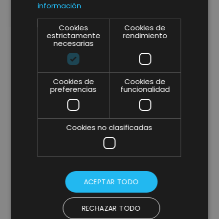
información
Cookies
Cookies de
estrictamente
rendimiento
necesarias
Cookies de
Cookies de
preferencias
funcionalidad
Cookies no clasificadas
* campos obligatorios.
ACEPTAR TODO
He leído y acepto la
Política de Privacidad y Aviso
Legal
y consiento expresamente a Lifting Group para
que utilice la información que proporciono en este
formulario para estar en contacto conmigo y para
RECHAZAR TODO
enviarme actualizaciones y promociones mediante