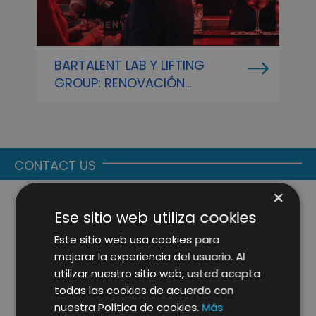
BARTALENT LAB Y LIFTING
P
GROUP: RENOVACIÓN
L
ESTRATÉGICA PARA LIDERAR LA
P
FORMACIÓN E INSPIRACIÓN DEL
D
SECTOR HORECA EN 2026
CONTACT US
×
Ese sitio web utiliza cookies
Este sitio web usa cookies para
mejorar la experiencia del usuario. Al
utilizar nuestro sitio web, usted acepta
todas las cookies de acuerdo con
nuestra Política de cookies.
Más