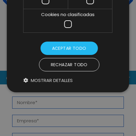
Cookies no clasificadas
15 PLATAFORMAS Y
D
HERRAMIENTAS DEL MARKETING
M
ACEPTAR TODO
DIGITAL
C
RECHAZAR TODO
CONTACT US
MOSTRAR DETALLES