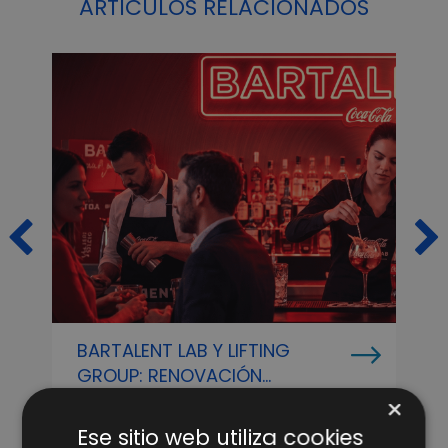
ARTÍCULOS RELACIONADOS
BARTALENT LAB Y LIFTING
P
GROUP: RENOVACIÓN
L
ESTRATÉGICA PARA LIDERAR LA
P
×
FORMACIÓN E INSPIRACIÓN DEL
D
Ese sitio web utiliza cookies