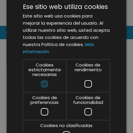
ESTRATÉGICA PARA LIDERAR LA
P
Ese sitio web utiliza cookies
FORMACIÓN E INSPIRACIÓN DEL
D
Este sitio web usa cookies para
SECTOR HORECA EN 2026
mejorar la experiencia del usuario. Al
utilizar nuestro sitio web, usted acepta
CONTACT US
todas las cookies de acuerdo con
nuestra Política de cookies.
Más
información
Cookies
Cookies de
estrictamente
rendimiento
necesarias
Cookies de
Cookies de
preferencias
funcionalidad
Cookies no clasificadas