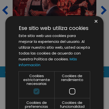
×
Ese sitio web utiliza cookies
Este sitio web usa cookies para
BARTALENT LAB Y LIFTING
P
mejorar la experiencia del usuario. Al
GROUP: RENOVACIÓN
L
utilizar nuestro sitio web, usted acepta
ESTRATÉGICA PARA LIDERAR LA
P
todas las cookies de acuerdo con
FORMACIÓN E INSPIRACIÓN DEL
D
nuestra Política de cookies.
Más
SECTOR HORECA EN 2026
información
CONTACT US
Cookies
Cookies de
estrictamente
rendimiento
necesarias
Cookies de
Cookies de
preferencias
funcionalidad