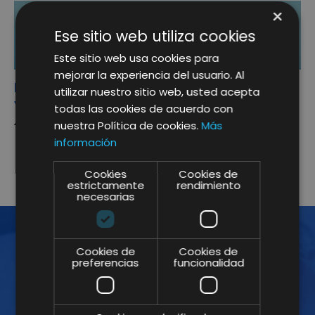
×
Ese sitio web utiliza cookies
Este sitio web usa cookies para
mejorar la experiencia del usuario. Al
Increase the value of your brand, building
utilizar nuestro sitio web, usted acepta
your reputation on the Online Channel
todas las cookies de acuerdo con
4 May. 2017
nuestra Política de cookies.
Más
información
1
2
3
Cookies
Cookies de
estrictamente
rendimiento
necesarias
Cookies de
Cookies de
preferencias
funcionalidad
JOIN THE NEWSLETTER!
Subscribe to our Newsletter and don't
miss our insights