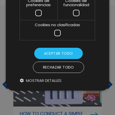
Cookies de
Cookies de
preferencias
funcionalidad
ARTÍCULOS RELACIONADOS
Cookies no clasificadas
ACEPTAR TODO
RECHAZAR TODO
MOSTRAR DETALLES
HOW TO CONDUCT A SIMPLE
O