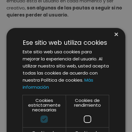
embudo está el usuario en cada momento y ser
creativo,
son algunas de las pautas a seguir si no
quieres perder al usuario.
×
En conclusión podemos decir que la estrategia de
Ese sitio web utiliza cookies
Remarketing
es una
herramienta
muy potente
Este sitio web usa cookies para
dentro de un
plan de marketing
ya que permite de
mejorar la experiencia del usuario. Al
una manera sencilla volver a alcanzar a esos usuarios
utilizar nuestro sitio web, usted acepta
que han visitado tu página web en algún momento.
todas las cookies de acuerdo con
Más adelante os detallaremos en otro
artículo
nuestra Política de cookies.
Más
cómo hacer
Remarketing
en
Google Ads.
información
Cookies
Cookies de
estrictamente
rendimiento
necesarias
SHARE