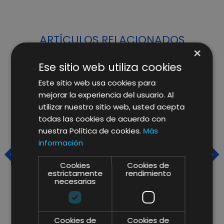
ARTÍCULOS RELACIONADOS
×
Ese sitio web utiliza cookies
Este sitio web usa cookies para
mejorar la experiencia del usuario. Al
utilizar nuestro sitio web, usted acepta
todas las cookies de acuerdo con
nuestra Política de cookies.
Más
información
Cookies
Cookies de
estrictamente
rendimiento
necesarias
CAFÈS PONT RELIES ON OUR
L
Cookies de
Cookies de
IMAGINE CREATIVE IDEAS
O